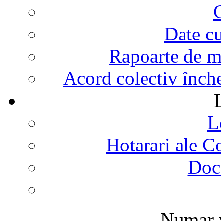
G
Date cu
Rapoarte de mo
Acord colectiv înch
L
Hotarari ale C
Doc
Numar v