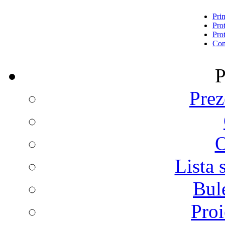
Pri
Prot
Prot
Con
P
Prez
O
Lista 
Bul
Proi