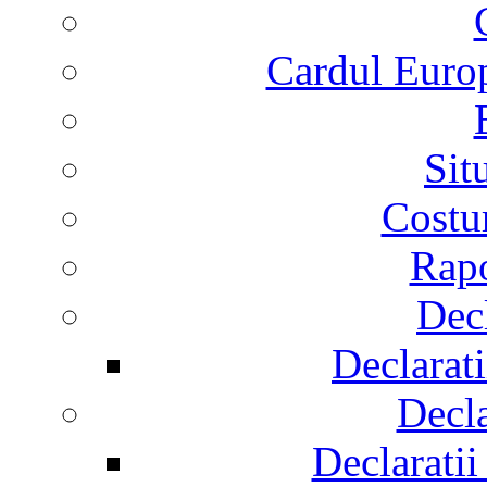
Cardul Europ
Sit
Costur
Rapo
Decl
Declarati
Decla
Declaratii 